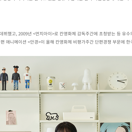
며 데뷔했고, 2009년 <먼지아이>로 칸영화제 감독주간에 초청받는 등 유
단편 애니메이션 <안경>이 올해 칸영화제 비평가주간 단편경쟁 부문에 한