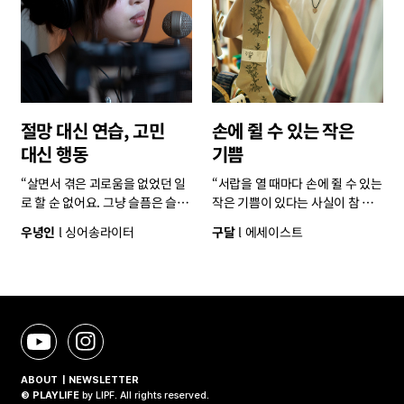
절망 대신 연습, 고민
손에 쥘 수 있는 작은
대신 행동
기쁨
“살면서 겪은 괴로움을 없었던 일
“서랍을 열 때마다 손에 쥘 수 있는
로 할 순 없어요. 그냥 슬픔은 슬픔
작은 기쁨이 있다는 사실이 참 뿌
의 자리에 놓아두고, 계속 나의 삶
듯한 것 같아요.”
우녕인
싱어송라이터
구달
에세이스트
을 살아가야 해요.”
ABOUT
NEWSLETTER
© PLAYLIFE
by
LIPF
. All rights reserved.