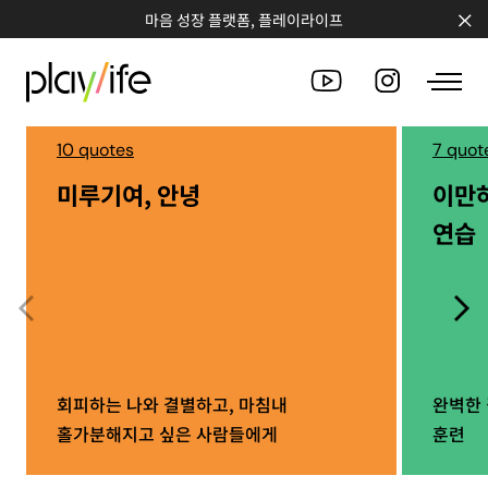
마음 성장 플랫폼, 플레이라이프
10 quotes
7 quot
미루기여, 안녕
이만
PEOPLE
연습
CLUB
WORKSHOP
CHALLENGE
QUOTE
회피하는 나와 결별하고, 마침내
완벽한 
홀가분해지고 싶은 사람들에게
훈련
COUNSELING