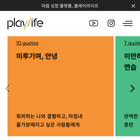
마음 성장 플랫폼, 플레이라이프
10 quotes
7 quot
미루기여, 안녕
이만
PEOPLE
연습
CLUB
WORKSHOP
CHALLENGE
QUOTE
회피하는 나와 결별하고, 마침내
완벽한 
홀가분해지고 싶은 사람들에게
훈련
COUNSELING