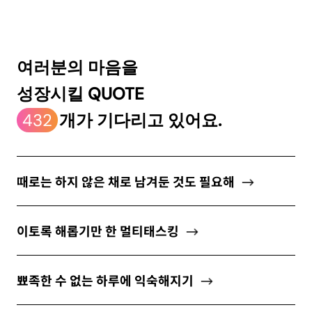
ABOUT
여러분의 마음을
성장시킬 QUOTE
newsletter
432
개가 기다리고 있어요.
소중한 자신의 가치를 찾도록 도와주는
마음 성장 콘텐츠를 뉴스레터로 만나보세요.
때로는 하지 않은 채로 남겨둔 것도 필요해
이토록 해롭기만 한 멀티태스킹
개인정보 수집 및 이용약관
에 동의합니다.
뾰족한 수 없는 하루에 익숙해지기
구독하기