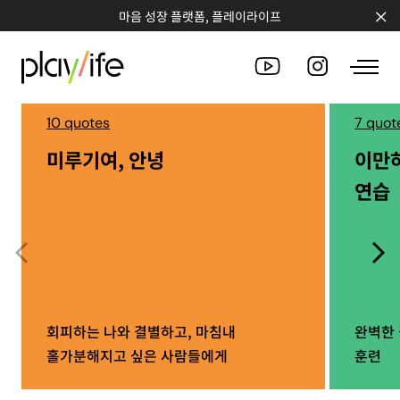
마음 성장 플랫폼, 플레이라이프
10 quotes
7 quot
미루기여, 안녕
이만
PEOPLE
연습
CLUB
WORKSHOP
CHALLENGE
QUOTE
회피하는 나와 결별하고, 마침내
완벽한 
홀가분해지고 싶은 사람들에게
훈련
COUNSELING