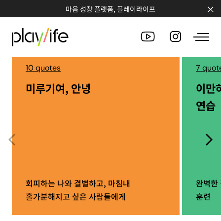
마음 성장 플랫폼, 플레이라이프
10 quotes
7 quot
미루기여, 안녕
이만
PEOPLE
연습
CLUB
WORKSHOP
CHALLENGE
QUOTE
회피하는 나와 결별하고, 마침내
완벽한 
홀가분해지고 싶은 사람들에게
훈련
COUNSELING