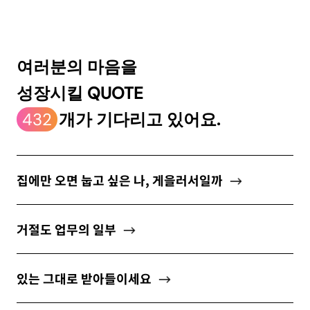
ABOUT
여러분의 마음을
성장시킬 QUOTE
newsletter
432
개가 기다리고 있어요.
소중한 자신의 가치를 찾도록 도와주는
마음 성장 콘텐츠를 뉴스레터로 만나보세요.
집에만 오면 눕고 싶은 나, 게을러서일까
거절도 업무의 일부
개인정보 수집 및 이용약관
에 동의합니다.
있는 그대로 받아들이세요
구독하기