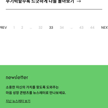
무기력할수록 느긋하게 나를 돌아보기
PREV
1
2
…
32
33
34
…
43
44
NEX
newsletter
소중한 자신의 가치를 찾도록 도와주는
마음 성장 콘텐츠를 뉴스레터로 만나보세요.
지난 뉴스레터 보기