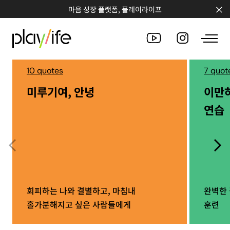
마음 성장 플랫폼, 플레이라이프
10 quotes
7 quot
미루기여, 안녕
이만
PEOPLE
연습
CLUB
WORKSHOP
CHALLENGE
QUOTE
회피하는 나와 결별하고, 마침내
완벽한 
홀가분해지고 싶은 사람들에게
훈련
COUNSELING