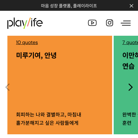
마음 성장 플랫폼, 플레이라이프
10 quotes
7 quot
미루기여, 안녕
이만
PEOPLE
연습
CLUB
WORKSHOP
CHALLENGE
QUOTE
회피하는 나와 결별하고, 마침내
완벽한 
홀가분해지고 싶은 사람들에게
훈련
COUNSELING