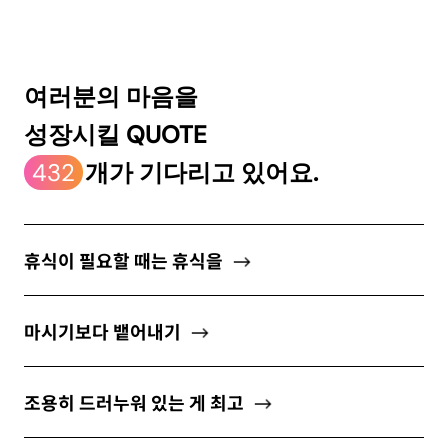
ABOUT
여러분의 마음을
성장시킬 QUOTE
newsletter
432
개가 기다리고 있어요.
소중한 자신의 가치를 찾도록 도와주는
마음 성장 콘텐츠를 뉴스레터로 만나보세요.
휴식이 필요할 때는 휴식을
마시기보다 뱉어내기
개인정보 수집 및 이용약관
에 동의합니다.
조용히 드러누워 있는 게 최고
구독하기