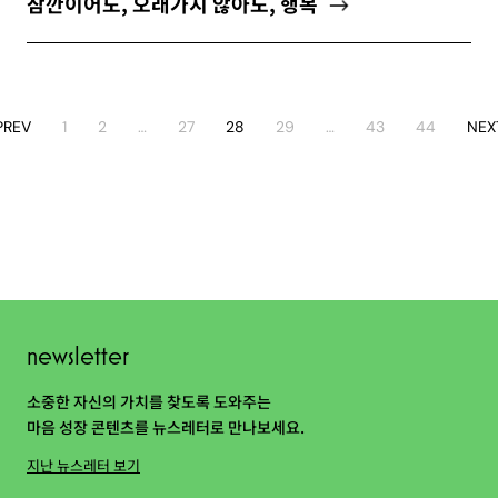
잠깐이어도, 오래가지 않아도, 행복
PREV
1
2
…
27
28
29
…
43
44
NEX
newsletter
소중한 자신의 가치를 찾도록 도와주는
마음 성장 콘텐츠를 뉴스레터로 만나보세요.
지난 뉴스레터 보기