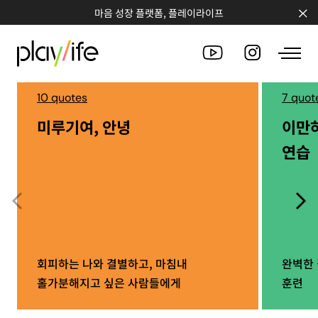
마음 성장 플랫폼, 플레이라이프
10 quotes
7 quot
미루기여, 안녕
이만
PEOPLE
연습
CLUB
WORKSHOP
CHALLENGE
QUOTE
회피하는 나와 결별하고, 마침내
완벽한 
홀가분해지고 싶은 사람들에게
훈련
COUNSELING