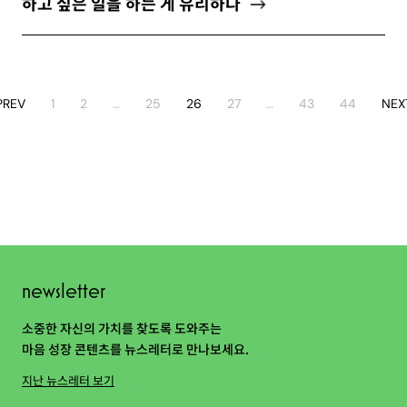
하고 싶은 일을 하는 게 유리하다
PREV
1
2
…
25
26
27
…
43
44
NEX
newsletter
소중한 자신의 가치를 찾도록 도와주는
마음 성장 콘텐츠를 뉴스레터로 만나보세요.
지난 뉴스레터 보기