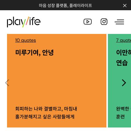
마음 성장 플랫폼, 플레이라이프
10 quotes
7 quot
미루기여, 안녕
이만
PEOPLE
연습
CLUB
WORKSHOP
CHALLENGE
QUOTE
회피하는 나와 결별하고, 마침내
완벽한 
홀가분해지고 싶은 사람들에게
훈련
COUNSELING