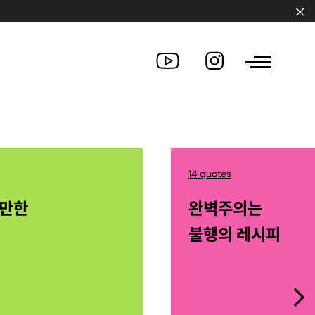
14 quotes
산만한
완벽주의는
불행의 레시피