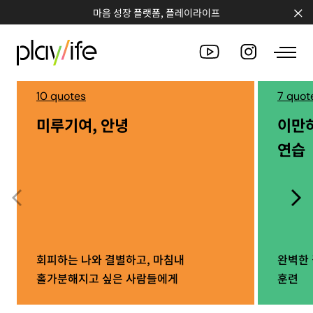
마음 성장 플랫폼, 플레이라이프
10 quotes
7 quot
미루기여, 안녕
이만
PEOPLE
연습
CLUB
WORKSHOP
CHALLENGE
QUOTE
회피하는 나와 결별하고, 마침내
완벽한 
홀가분해지고 싶은 사람들에게
훈련
COUNSELING