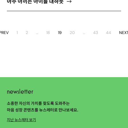
아주 아끼는 아이를 대하듯
PREV
1
2
…
18
19
20
…
43
44
NEX
newsletter
소중한 자신의 가치를 찾도록 도와주는
마음 성장 콘텐츠를 뉴스레터로 만나보세요.
지난 뉴스레터 보기