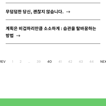
무덤덤한 당신, 괜찮지 않습니다.
계획은 비겁하리만큼 소소하게 : 습관을 탈바꿈하는
방법
REV
1
2
…
39
40
41
42
43
44
NE