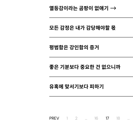
열등감이라는 곰팡이 없애기
모든 감정은 내가 감당해야할 몫
평범함은 강인함의 증거
좋은 기분보다 중요한 건 없으니까
유혹에 맞서기보다 피하기
PREV
1
2
…
16
17
18
…