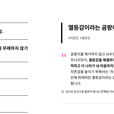
열등감이라는 곰팡
발.
#자존감
#열등감
게 무례하지 않기
곰팡이를 제거하지 않고 놔두면
무너지듯이,
열등감을 해결하지
먹히고 더 나아가 내 마음마저
자존감을 높이기 위해서는 ‘자존
안에 퍼져버린 열등감이라는 
합니다.
당신은 당신으로 충분히 빛나는 존재입니다