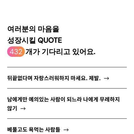
ABOUT
여러분의 마음을
성장시킬 QUOTE
newsletter
432
개가 기다리고 있어요.
소중한 자신의 가치를 찾도록 도와주는
마음 성장 콘텐츠를 뉴스레터로 만나보세요.
뒤끝없다며 자랑스러워하지 마세요. 제발.
남에게만 예의있는 사람이 되느라 나에게 무례하지
않기
개인정보 수집 및 이용약관
에 동의합니다.
베풀고도 욕먹는 사람들
구독하기