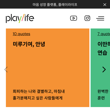
마음 성장 플랫폼, 플레이라이프
10 quotes
7 quot
미루기여, 안녕
이만
PEOPLE
연습
CLUB
WORKSHOP
CHALLENGE
QUOTE
회피하는 나와 결별하고, 마침내
완벽한 
홀가분해지고 싶은 사람들에게
훈련
COUNSELING