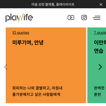
마음 성장 플랫폼, 플레이라이프
10 quotes
7 quot
미루기여, 안녕
이만
PEOPLE
연습
CLUB
WORKSHOP
CHALLENGE
QUOTE
회피하는 나와 결별하고, 마침내
완벽한 
홀가분해지고 싶은 사람들에게
훈련
COUNSELING