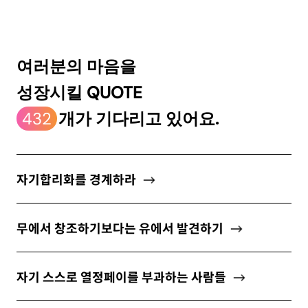
ABOUT
여러분의 마음을
성장시킬 QUOTE
newsletter
432
개가 기다리고 있어요.
소중한 자신의 가치를 찾도록 도와주는
마음 성장 콘텐츠를 뉴스레터로 만나보세요.
자기합리화를 경계하라
무에서 창조하기보다는 유에서 발견하기
개인정보 수집 및 이용약관
에 동의합니다.
자기 스스로 열정페이를 부과하는 사람들
구독하기