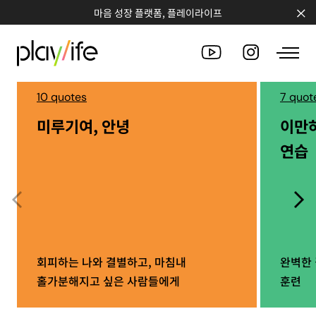
마음 성장 플랫폼, 플레이라이프
10 quotes
7 quot
미루기여, 안녕
이만
PEOPLE
연습
CLUB
WORKSHOP
CHALLENGE
QUOTE
회피하는 나와 결별하고, 마침내
완벽한 
홀가분해지고 싶은 사람들에게
훈련
COUNSELING