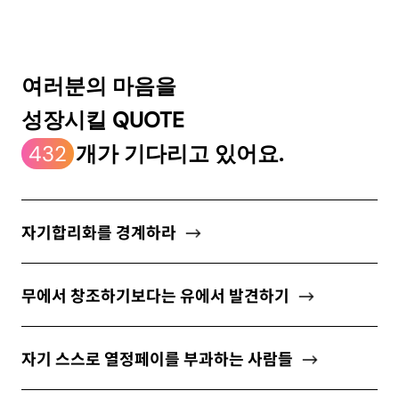
ABOUT
여러분의 마음을
성장시킬 QUOTE
newsletter
432
개가 기다리고 있어요.
소중한 자신의 가치를 찾도록 도와주는
마음 성장 콘텐츠를 뉴스레터로 만나보세요.
자기합리화를 경계하라
무에서 창조하기보다는 유에서 발견하기
개인정보 수집 및 이용약관
에 동의합니다.
자기 스스로 열정페이를 부과하는 사람들
구독하기