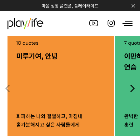
마음 성장 플랫폼, 플레이라이프
10 quotes
7 quot
미루기여, 안녕
이만
PEOPLE
연습
CLUB
WORKSHOP
CHALLENGE
QUOTE
회피하는 나와 결별하고, 마침내
완벽한 
홀가분해지고 싶은 사람들에게
훈련
COUNSELING