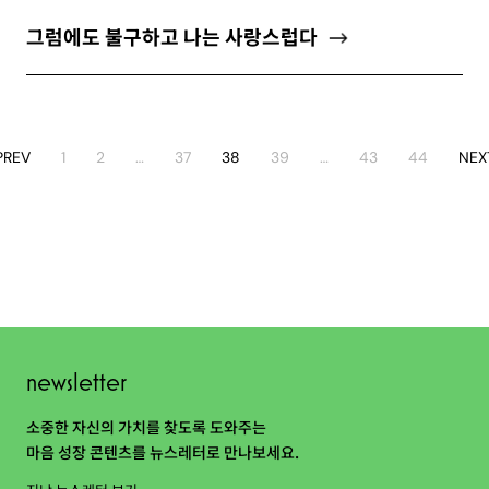
그럼에도 불구하고 나는 사랑스럽다
PREV
1
2
…
37
38
39
…
43
44
NEX
newsletter
소중한 자신의 가치를 찾도록 도와주는
마음 성장 콘텐츠를 뉴스레터로 만나보세요.