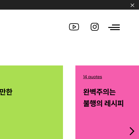
14 quotes
산만한
완벽주의는
불행의 레시피