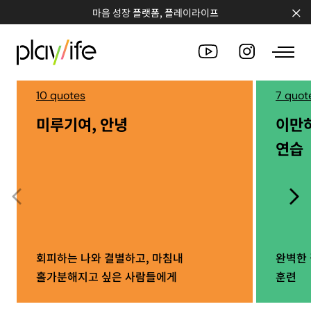
마음 성장 플랫폼, 플레이라이프
10 quotes
7 quot
미루기여, 안녕
이만
PEOPLE
연습
CLUB
WORKSHOP
CHALLENGE
QUOTE
회피하는 나와 결별하고, 마침내
완벽한 
홀가분해지고 싶은 사람들에게
훈련
COUNSELING