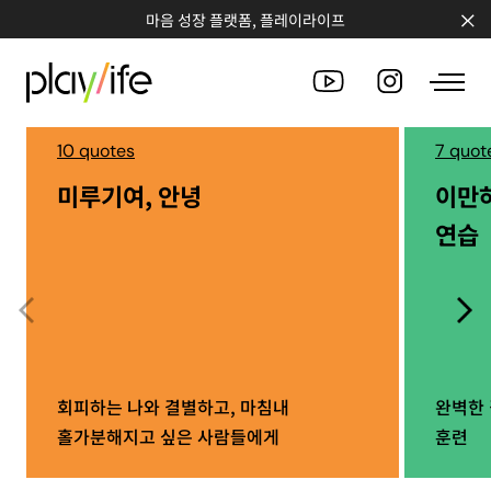
마음 성장 플랫폼, 플레이라이프
10 quotes
7 quot
미루기여, 안녕
이만
PEOPLE
연습
CLUB
WORKSHOP
CHALLENGE
QUOTE
회피하는 나와 결별하고, 마침내
완벽한 
홀가분해지고 싶은 사람들에게
훈련
COUNSELING