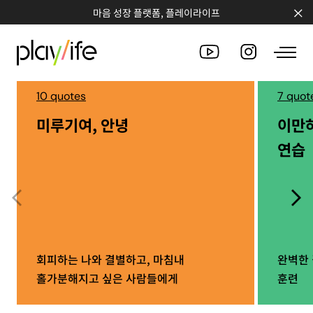
마음 성장 플랫폼, 플레이라이프
10 quotes
7 quot
미루기여, 안녕
이만
PEOPLE
연습
CLUB
WORKSHOP
CHALLENGE
QUOTE
회피하는 나와 결별하고, 마침내
완벽한 
홀가분해지고 싶은 사람들에게
훈련
COUNSELING