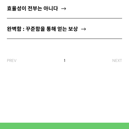
ABOUT
효율성이 전부는 아니다
완벽함 : 꾸준함을 통해 얻는 보상
newsletter
소중한 자신의 가치를 찾도록 도와주는
마음 성장 콘텐츠를 뉴스레터로 만나보세요.
PREV
1
NEXT
개인정보 수집 및 이용약관
에 동의합니다.
구독하기