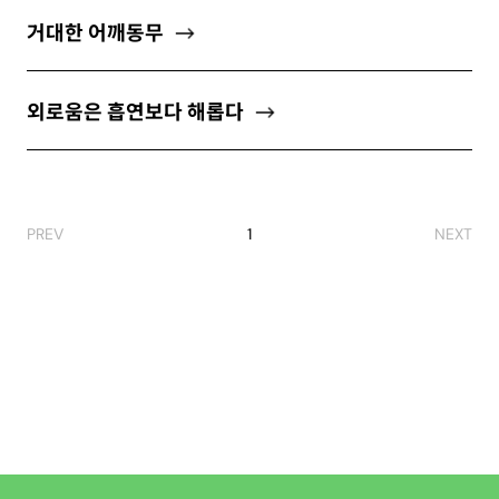
ABOUT
거대한 어깨동무
외로움은 흡연보다 해롭다
newsletter
소중한 자신의 가치를 찾도록 도와주는
마음 성장 콘텐츠를 뉴스레터로 만나보세요.
PREV
1
NEXT
개인정보 수집 및 이용약관
에 동의합니다.
구독하기