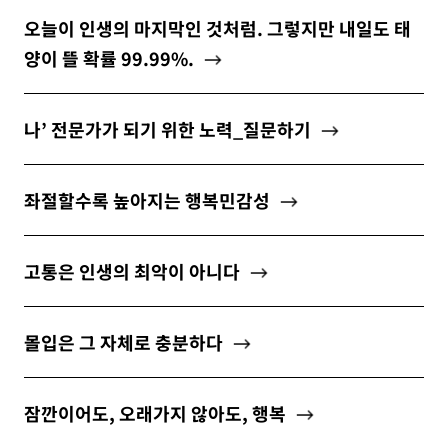
ABOUT
오늘이 인생의 마지막인 것처럼. 그렇지만 내일도 태
양이 뜰 확률 99.99%.
나’ 전문가가 되기 위한 노력_질문하기
newsletter
소중한 자신의 가치를 찾도록 도와주는
좌절할수록 높아지는 행복민감성
마음 성장 콘텐츠를 뉴스레터로 만나보세요.
고통은 인생의 최악이 아니다
몰입은 그 자체로 충분하다
개인정보 수집 및 이용약관
에 동의합니다.
잠깐이어도, 오래가지 않아도, 행복
구독하기