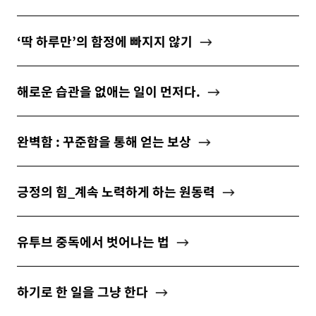
ABOUT
‘딱 하루만’의 함정에 빠지지 않기
해로운 습관을 없애는 일이 먼저다.
newsletter
소중한 자신의 가치를 찾도록 도와주는
완벽함 : 꾸준함을 통해 얻는 보상
마음 성장 콘텐츠를 뉴스레터로 만나보세요.
긍정의 힘_계속 노력하게 하는 원동력
유투브 중독에서 벗어나는 법
개인정보 수집 및 이용약관
에 동의합니다.
하기로 한 일을 그냥 한다
구독하기