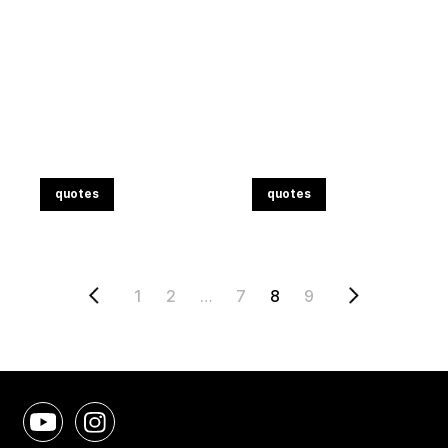
quotes
quotes
1
2
…
7
8
9