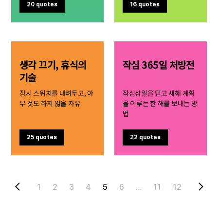
20 quotes
16 quotes
생각 끄기, 휴식의
작심 365일 처방전
기술
잠시 스위치를 내려두고, 아
작심삼일을 딛고 새해 계획
무 것도 하지 않을 자유
을 이루는 한 해를 보내는 방
법
25 quotes
22 quotes
1
2
3
4
5
6
…
11
12