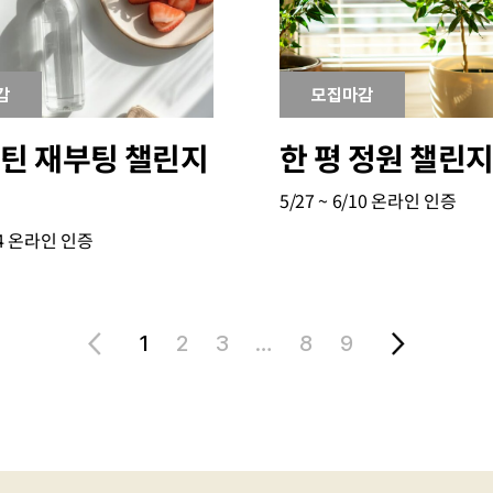
감
모집마감
틴 재부팅 챌린지
한 평 정원 챌린지 
5/27 ~ 6/10
온라인 인증
4
온라인 인증
1
2
3
…
8
9