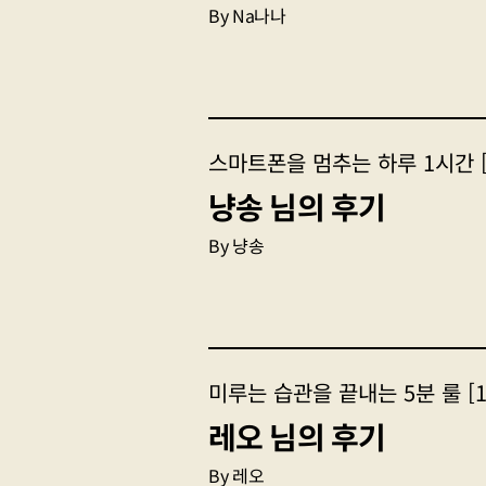
Na나나
스마트폰을 멈추는 하루 1시간 [
냥송 님의 후기
냥송
미루는 습관을 끝내는 5분 룰 [1
레오 님의 후기
레오