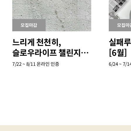
모집마감
모집마
느리게 천천히,
실패루
슬로우라이프 챌린지
[6월]
[7월]
7/22 ~ 8/11
온라인 인증
6/24 ~ 7/1