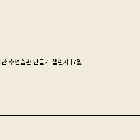
한 수면습관 만들기 챌린지 [7월]
]