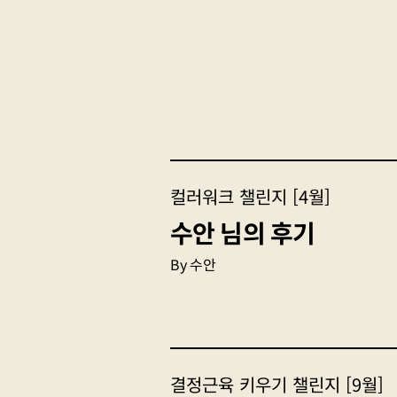
컬러워크 챌린지 [4월]
수안 님의 후기
수안
결정근육 키우기 챌린지 [9월]