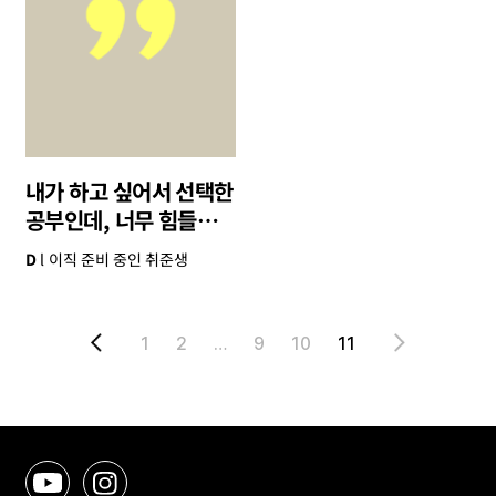
내가 하고 싶어서 선택한
공부인데, 너무 힘들어서
도망치고 싶어요.
D
이직 준비 중인 취준생
1
2
…
9
10
11