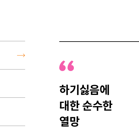
하기싫음에
대한 순수한
열망