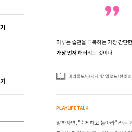
하기
미루는 습관을 극복하는 가장 간단한
가장 먼저
해버리는 것이다
것
미라클모닝(저자 할 엘로드/한빛비
들기
PLAYLIFE TALK
말하자면, "숙제하고 놀아라" 라는 