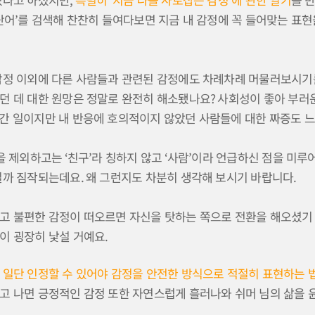
단어
’
를 검색해 찬찬히 들여다보면 지금 내 감정에 꼭 들어맞는 표현
감정 이외에 다른 사람들과 관련된 감정에도 차례차례 머물러보시기
던 데 대한 원망은 정말로 완전히 해소됐나요
?
사회성이 좋아 부러
간 일이지만 내 반응에 호의적이지 않았던 사람들에 대한 짜증도 
생을 제외하고는
‘
친구
’
라 칭하지 않고
‘
사람
’
이라 언급하신 점을 미루
닐까 짐작되는데요
.
왜 그런지도 차분히 생각해 보시기 바랍니다
.
고 불편한 감정이 떠오르면 자신을 탓하는 쪽으로 전환을 해오셨기
이 굉장히 낯설 거예요
.
 일단 인정할 수 있어야 감정을 안전한 방식으로 적절히 표현하는 법
고 나면 긍정적인 감정 또한 자연스럽게 흘러나와 쉬머 님의 삶을 